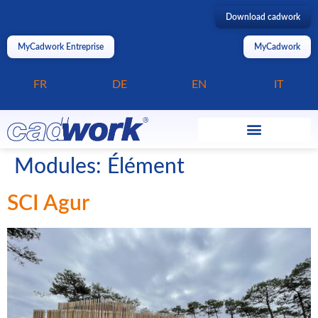
Download cadwork
MyCadwork Entreprise
MyCadwork
FR
DE
EN
IT
Modules:
Élément
SCI Agur