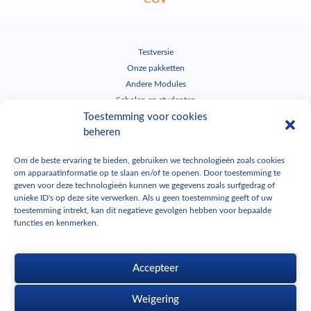
Testversie
Onze pakketten
Andere Modules
Scholen en studenten
Toestemming voor cookies
Contact
beheren
Hotline
Administratief
Om de beste ervaring te bieden, gebruiken we technologieën zoals cookies
Tél : +32 2 320 55 13
Tél : +32 2 320 55 11
om apparaatinformatie op te slaan en/of te openen. Door toestemming te
geven voor deze technologieën kunnen we gegevens zoals surfgedrag of
hotline-nl@cadwork-04.ch
admin@cadwork-04.ch
unieke ID's op deze site verwerken. Als u geen toestemming geeft of uw
toestemming intrekt, kan dit negatieve gevolgen hebben voor bepaalde
functies en kenmerken.
Download cadwork
Accepteer
Weigering