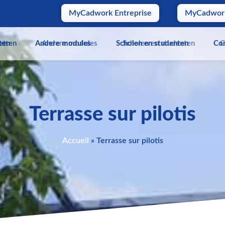
MyCadwork Entreprise
MyCadwor
ten
etten
Andere modules
Andere modules
Scholen en studenten
Scholen en studenten
Con
C
Terrasse sur pilotis
Accueil
»
Terrasse sur pilotis