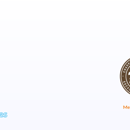
Men
es