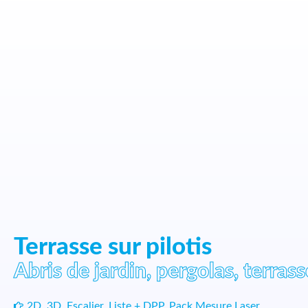
Terrasse sur pilotis
Abris de jardin, pergolas, terrass
2D
,
3D
,
Escalier
,
Liste + DPP
,
Pack Mesure Laser