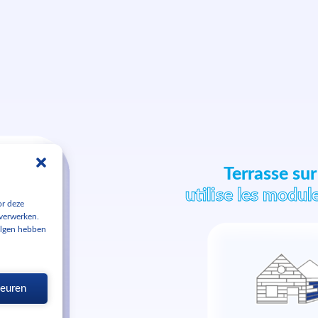
Terrasse sur 
utilise les modul
or deze
 verwerken.
olgen hebben
 votre
evez une
cluant
keuren
s.