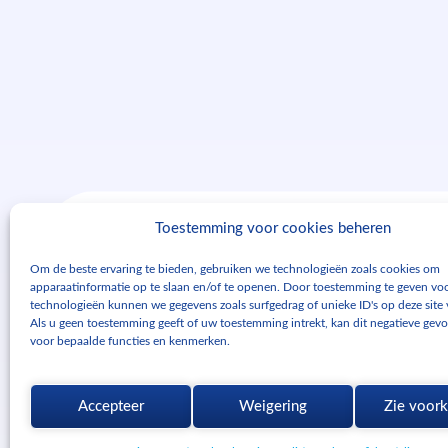
Toestemming voor cookies beheren
Télécharger
Om de beste ervaring te bieden, gebruiken we technologieën zoals cookies om
cadwork
apparaatinformatie op te slaan en/of te openen. Door toestemming te geven vo
technologieën kunnen we gegevens zoals surfgedrag of unieke ID's op deze site
Als u geen toestemming geeft of uw toestemming intrekt, kan dit negatieve gev
voor bepaalde functies en kenmerken.
Testez cadwork pendant 2 mois avant de prendre
décision ! Après une formation de 3 jours, vous rec
version d’essai complète et gratuite de 2 mois, in
Accepteer
Weigering
Zie voor
l’assistance téléphonique et tous nos service