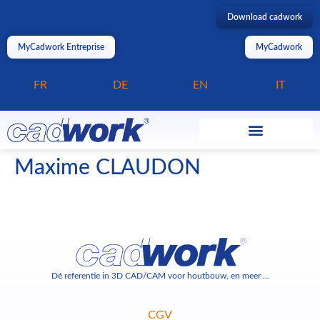
Download cadwork
MyCadwork Entreprise
MyCadwork
FR
DE
EN
IT
Maxime CLAUDON
Dé referentie in 3D CAD/CAM voor houtbouw, en meer …
CGV