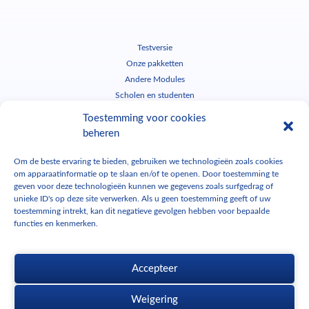
Testversie
Onze pakketten
Andere Modules
Scholen en studenten
Contact
Toestemming voor cookies
beheren
Hotline
Administratief
Om de beste ervaring te bieden, gebruiken we technologieën zoals cookies
Tél : +32 2 320 55 13
Tél : +32 2 320 55 11
om apparaatinformatie op te slaan en/of te openen. Door toestemming te
hotline-nl@cadwork-04.ch
admin@cadwork-04.ch
geven voor deze technologieën kunnen we gegevens zoals surfgedrag of
unieke ID's op deze site verwerken. Als u geen toestemming geeft of uw
toestemming intrekt, kan dit negatieve gevolgen hebben voor bepaalde
functies en kenmerken.
Download cadwork
Accepteer
Weigering